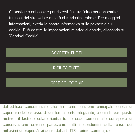
Ci serviamo dei cookie per diversi fini, tra l'altro per consentire
funzioni del sito web e attività di marketing mirate. Per maggiori
informazioni, riveda la nostra
informativa sulla privacy e sui
Avv. Elisabetta Marinari
cookie.
Può gestire le impostazioni relative ai cookie, cliccando su
'Gestisci Cookie'
STUDIO LEGALE
ACCETTA TUTTI
MENU
RIFIUTA TUTTI
LASTRICO SOLARE E
RESPONSABILITA’ IN CASO DI DANNI
GESTISCI COOKIE
03 settembre 2024
Il lastrico solare è quella superficie piana posta sulla parte superiore
dell’edificio condominiale che ha come funzione principale quella di
copertura dello stesso di cui forma parte integrante, e quindi, per questo
motivo, il lastrico solare rientra tra le cose comuni alle cui spese di
conservazione devono partecipare tutti i condomini sulla base dei
millesimi di proprietà, ai sensi dell'art. 1123, primo comma, c.c..