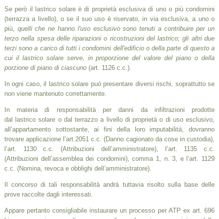
Se però il lastrico solare è di proprietà esclusiva di uno o più condomini
(terrazza a livello), o se il suo uso è riservato, in via esclusiva, a uno o
più,
quelli che ne hanno l'uso esclusivo sono tenuti a contribuire per un
terzo nella spesa delle riparazioni o ricostruzioni del lastrico; gli altri due
terzi sono a carico di tutti i condomini dell'edificio o della parte di questo a
cui il lastrico solare serve, in proporzione del valore del piano o della
porzione di piano di ciascuno
(art. 1126 c.c.).
In ogni caso, il lastrico solare può presentare diversi rischi, soprattutto se
non viene mantenuto correttamente.
In materia di responsabilità per danni da infiltrazioni prodotte
dal lastrico solare o dal terrazzo a livello di proprietà o di uso esclusivo,
all’appartamento sottostante, ai fini della loro imputabilità, dovranno
trovare applicazione l’art.2051 c.c. (Danno cagionato da cose in custodia),
l’art. 1130 c.c. (Attribuzioni dell’amministratore), l’art. 1135 c.c.
(Attribuzioni dell’assemblea dei condomini), comma 1, n. 3, e l’art. 1129
c.c. (Nomina, revoca e obblighi dell’amministratore).
Il concorso di tali responsabilità andrà tuttavia risolto sulla base delle
prove raccolte dagli interessati.
Appare pertanto consigliabile instaurare un processo per ATP ex art. 696