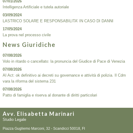
07/01/2026
Intelligenza Artificiale e tutela autoriale
03/09/2024
LASTRICO SOLARE E RESPONSABILITA’ IN CASO DI DANNI
17/05/2024
La prova nel processo civile
News Giuridiche
07/08/2026
Volo in ritardo o cancellato: la pronuncia del Giudice di Pace di Venezia
07/08/2026
AI Act: ok definitivo ai decreti su governance e attività di polizia. Il Cdm
vara la riforma del sistema 231
07/08/2026
Patto di famiglia e riserva al donante di diritti particolari
Avv. Elisabetta Marinari
Studio Legale
Piazza Gugliemo Marconi, 32 -
Scandicci
50018
,
FI